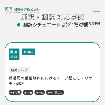
通訳・翻訳 対応事例
翻訳シチュエーション - その他
HOME
- 通訳・翻訳 対応事例
翻
通
韓国語
訳
訳
読売テレビ
報道局の番組制作におけるテープ起こし・リサー
チ・翻訳
テレビ局
その他
その他
テープ起こし