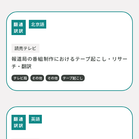
翻
通
北京語
訳
訳
読売テレビ
報道局の番組制作におけるテープ起こし・リサー
チ・翻訳
テレビ局
その他
その他
テープ起こし
翻
通
英語
訳
訳