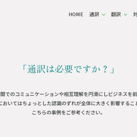
一般企業の方へ
HOME
通訳
翻訳
ビス一覧
翻訳サービス一覧
対応言語
「通訳は必要ですか？」
様間でのコミュニケーションや相互理解を円滑にしビジネスを前
においてはちょっとした認識のずれが全体に大きく影響するこ
こちらの事例をご参考ください。