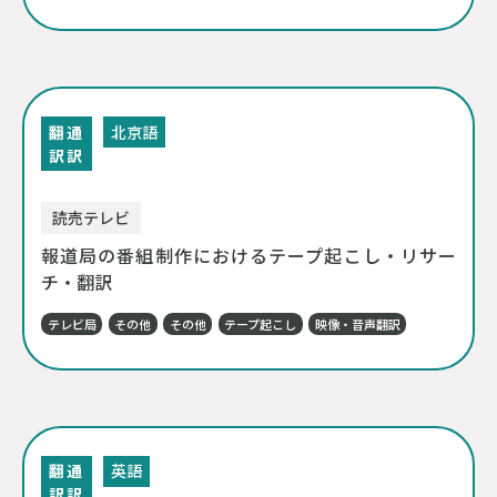
翻
通
北京語
訳
訳
読売テレビ
報道局の番組制作におけるテープ起こし・リサー
チ・翻訳
テレビ局
その他
その他
テープ起こし
映像・音声翻訳
翻
通
英語
訳
訳