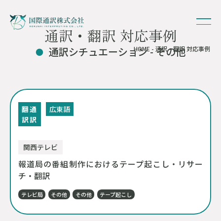
通訳・翻訳 対応事例
通訳シチュエーション - その他
HOME
- 通訳・翻訳 対応事例
翻
通
広東語
訳
訳
関西テレビ
報道局の番組制作におけるテープ起こし・リサー
チ・翻訳
テレビ局
その他
その他
テープ起こし