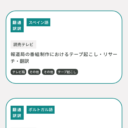
翻
通
スペイン語
訳
訳
読売テレビ
報道局の番組制作におけるテープ起こし・リサー
チ・翻訳
テレビ局
その他
その他
テープ起こし
翻
通
ポルトガル語
訳
訳