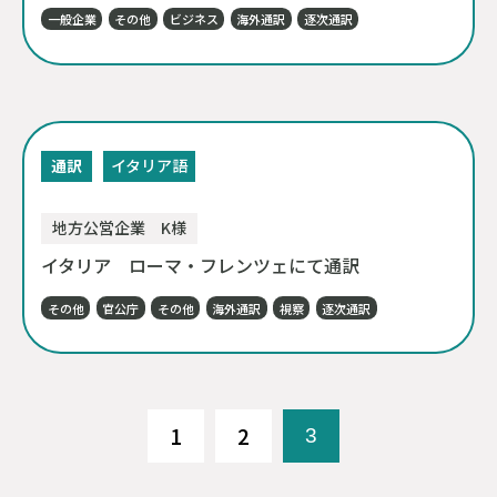
一般企業
その他
ビジネス
海外通訳
逐次通訳
通訳
イタリア語
地方公営企業 K様
イタリア ローマ・フレンツェにて通訳
その他
官公庁
その他
海外通訳
視察
逐次通訳
1
2
3