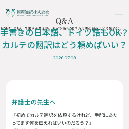
Q&A
HOME
-
Q&A
- 手書きの日本語、ドイツ語もOK？カルテの翻訳はどう頼めばい
手書きの日本語、ドイツ語もOK？
い？
カルテの翻訳はどう頼めばいい？
2026.07.08
弁護士の先生へ
「初めてカルテ翻訳を依頼するけれど、手配にあた
ってまず何を伝えればいいのだろう？」