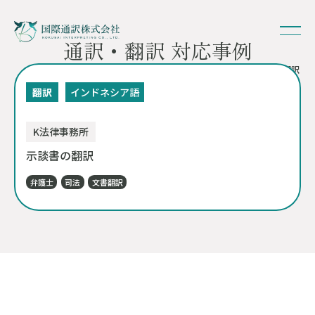
通訳・翻訳 対応事例
HOME
-
対応事例
- 示談書の翻訳
翻訳
インドネシア語
K法律事務所
示談書の翻訳
弁護士
司法
文書翻訳