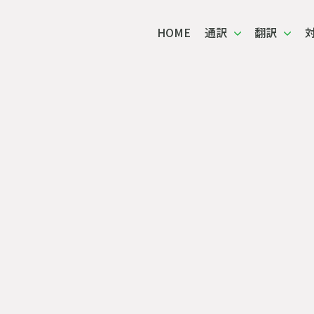
HOME
通訳
翻訳
通訳・翻訳 対応事例