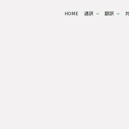
HOME
通訳
翻訳
通訳・翻訳 対応事例