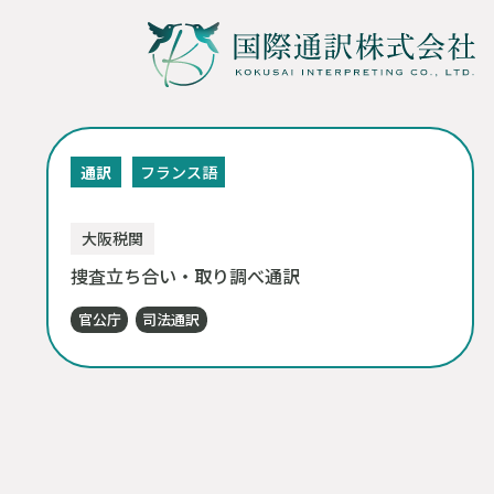
通訳
フランス語
大阪税関
捜査立ち合い・取り調べ通訳
官公庁
司法通訳