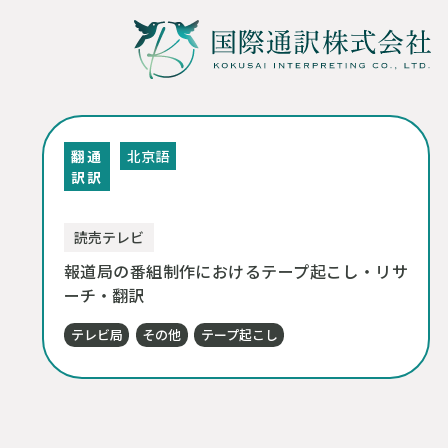
翻
通
北京語
訳
訳
読売テレビ
報道局の番組制作におけるテープ起こし・リサ
ーチ・翻訳
テレビ局
その他
テープ起こし