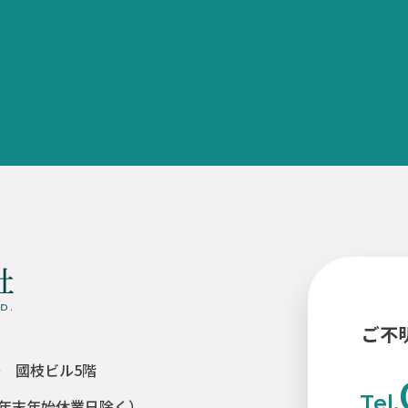
ご不
号 國枝ビル5階
Tel.
年末年始休業日除く）