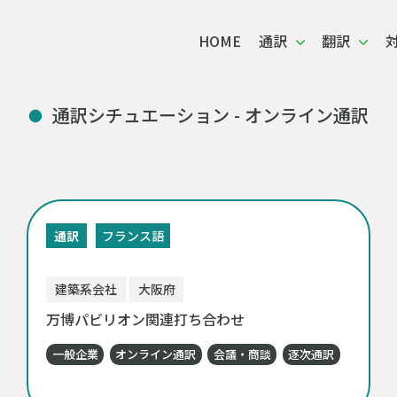
HOME
通訳
翻訳
通訳・翻訳 対応事例
通訳シチュエーション - オンライン通訳
通訳
フランス語
建築系会社
大阪府
万博パビリオン関連打ち合わせ
一般企業
オンライン通訳
会議・商談
逐次通訳