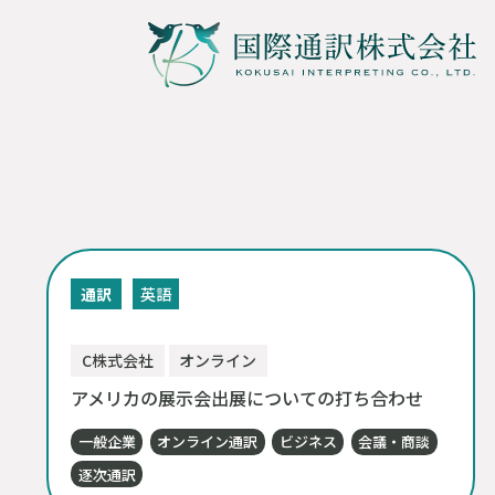
通訳
英語
C株式会社
オンライン
アメリカの展示会出展についての打ち合わせ
一般企業
オンライン通訳
ビジネス
会議・商談
逐次通訳