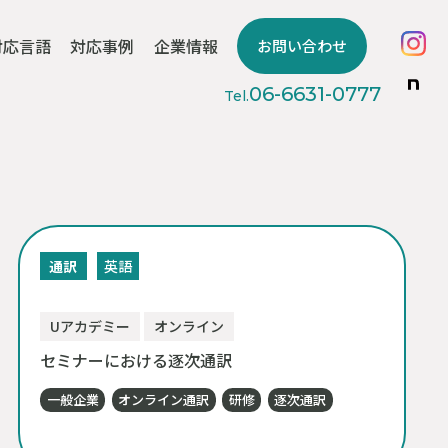
対応言語
対応事例
企業情報
お問い合わせ
06-6631-0777
Tel.
通訳
英語
Uアカデミー
オンライン
セミナーにおける逐次通訳
HOME
- 通訳・翻訳 対応事例
一般企業
オンライン通訳
研修
逐次通訳