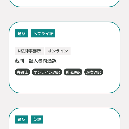
通訳
ヘブライ語
N法律事務所
オンライン
裁判 証人尋問通訳
弁護士
オンライン通訳
司法通訳
逐次通訳
通訳
英語