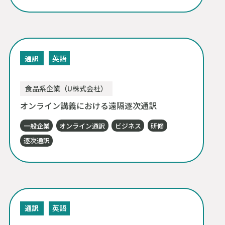
通訳
英語
食品系企業（U株式会社）
オンライン講義における遠隔逐次通訳
一般企業
オンライン通訳
ビジネス
研修
逐次通訳
通訳
英語