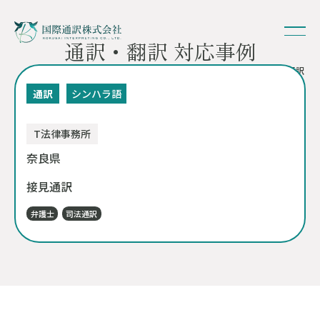
通訳・翻訳 対応事例
HOME
-
対応事例
- 接見通訳
通訳
シンハラ語
T法律事務所
奈良県
接見通訳
弁護士
司法通訳